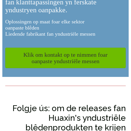
fan klanttapassingen yn ferskate
yndustryen oanpakke.
Oplossingen op maat foar elke sektor
oanpaste blêden
Liedende fabrikant fan yndustriële messen
Klik om kontakt op te nimmen foar
oanpaste yndustriële messen
Folgje ús: om de releases fan
Huaxin's yndustriële
blêdenprodukten te krijen