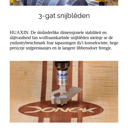
3-gat snijblêden
HUAXIN: De útsûnderlike dimensjonele stabiliteit en
slijtvastheid fan wolfraamkarbide snijblêden meitsje se de
yndustrybenchmark foar tapassingen dy't konsekwinte, hege
presyzje snijprestaasjes en in langere libbensdoer freegje.