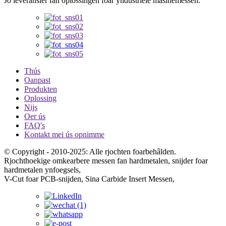
Jo leveransier fan oplossingen foar yndustriële masinemessen.
Thús
Oanpast
Produkten
Oplossing
Nijs
Oer ús
FAQ's
Kontakt mei ús opnimme
© Copyright - 2010-2025: Alle rjochten foarbehâlden.
Rjochthoekige omkearbere messen fan hardmetalen, snijder foar
hardmetalen ynfoegsels,
V-Cut foar PCB-snijden, Sina Carbide Insert Messen,