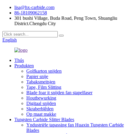
lisa@hx-carbide.com
86-18109062158
301 bushi Village, Buda Road, Peng Town, Shuangliu
District.Chengdu City
English
Thús
Produkten
Golfkarton snijden
Papier snije
Tabaksmeitsjen
Tape, Film Slitting
Blade foar it snijden fan stapelfaser
Houtbewurking
Digitaal snijden
Skraberblêden
Op maat makke
Tungsten Carbide Slitter Blades
Yndustriële tapassing fan Huaxin Tungsten Carbide
Blades