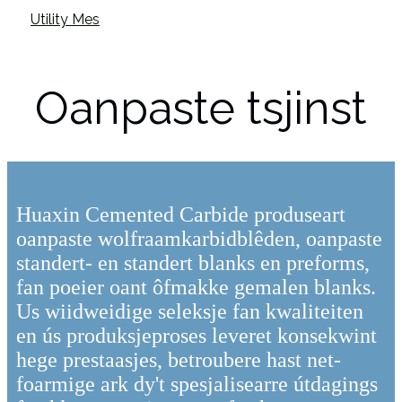
Utility Mes
Oanpaste tsjinst
Huaxin Cemented Carbide produseart
oanpaste wolfraamkarbidblêden, oanpaste
standert- en standert blanks en preforms,
fan poeier oant ôfmakke gemalen blanks.
Us wiidweidige seleksje fan kwaliteiten
en ús produksjeproses leveret konsekwint
hege prestaasjes, betroubere hast net-
foarmige ark dy't spesjalisearre útdagings