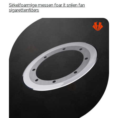
Sirkelfoarmige messen foar it snijen fan
sigarettenfilters