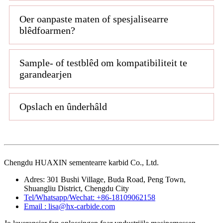
Oer oanpaste maten of spesjalisearre
blêdfoarmen?
Sample- of testblêd om kompatibiliteit te
garandearjen
Opslach en ûnderhâld
Chengdu HUAXIN sementearre karbid Co., Ltd.
Adres: 301 Bushi Village, Buda Road, Peng Town,
Shuangliu District, Chengdu City
Tel/Whatsapp/Wechat: +86-18109062158
Email : lisa@hx-carbide.com