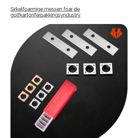
Sirkelfoarmige messen foar de
golfkartonferpakkingsyndustry