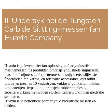
II. Undersyk nei de Tungsten
Carbide Silitting-messen fan
Huaxin Company
Huaxin is jo leveransier fan oplossingen foar yndustriële
masinemessen, ús produkten omfetsje yndustriële snijmessen,
masine-ôfsnijmessen, ferplettermessen, snijynserts, slijtvaste
ûnderdielen fan karbid, en relatearre accessoires, dy't brûkt
wurde yn mear as 10 yndustryen, ynklusyf golfkarton, lithium-
ion-batterijen, ferpakking, printsjen, rubber en plestik,
spoelferwurking, net-woven stoffen, itenferwurking en medyske
sektoaren.
Huaxin is jo betroubere partner yn 'e yndustriële messen en
blêden.