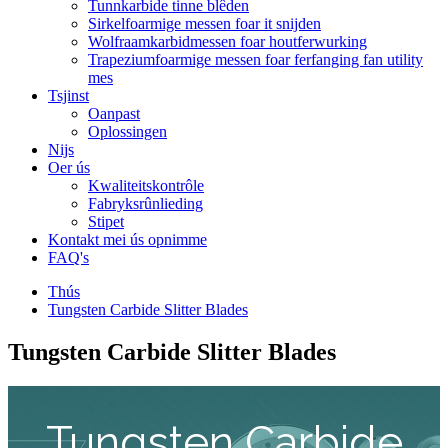
Tunnkarbide tinne blêden
Sirkelfoarmige messen foar it snijden
Wolfraamkarbidmessen foar houtferwurking
Trapeziumfoarmige messen foar ferfanging fan utility
mes
Tsjinst
Oanpast
Oplossingen
Nijs
Oer ús
Kwaliteitskontrôle
Fabryksrûnlieding
Stipet
Kontakt mei ús opnimme
FAQ's
Thús
Tungsten Carbide Slitter Blades
Tungsten Carbide Slitter Blades
Tungsten Carbide