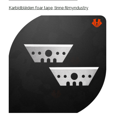
Karbidblêden foar tape, tinne filmyndustry