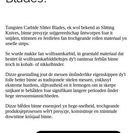
Tungsten Carbide Slitter Blades, ek wol bekend as Slitting
Knives, binne presyzje snijgereedschap ûntworpen foar it
snijden, trimmen en ferdielen fan trochgeande rollen materiaal yn
smelle strips.
Se wurde makke fan wolfraamkarbid, in gearstald materiaal dat
bestiet út wolfraamkarbiddieltsjes dy't oaninoar ferbûn binne
troch in kobalt- of nikkelbinder.
Dizze gearstalling jout de messen útsûnderlike eigenskippen dy't
folle better binne as tradisjonele stielen messen, ynklusyf
ekstreme hurdens, slijtvastheid en it fermogen om in skerpe
snijkant te behâlden foar signifikant langere perioaden ûnder
hege stressomstannichheden.
Dizze blêden binne essensjeel yn hege-snelheid, trochgeande
produksjeprosessen wêr't presyzje, konsistinsje en minimale
downtime krúsjaal binne.