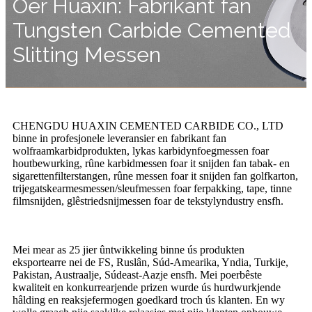
Oer Huaxin: Fabrikant fan
Tungsten Carbide Cemented
Slitting Messen
CHENGDU HUAXIN CEMENTED CARBIDE CO., LTD
binne in profesjonele leveransier en fabrikant fan
wolfraamkarbidprodukten, lykas karbidynfoegmessen foar
houtbewurking, rûne karbidmessen foar it snijden fan tabak- en
sigarettenfilterstangen, rûne messen foar it snijden fan golfkarton,
trijegatskearmesmessen/sleufmessen foar ferpakking, tape, tinne
filmsnijden, glêstriedsnijmessen foar de tekstylyndustry ensfh.
Mei mear as 25 jier ûntwikkeling binne ús produkten
eksportearre nei de FS, Ruslân, Súd-Amearika, Yndia, Turkije,
Pakistan, Austraalje, Súdeast-Aazje ensfh. Mei poerbêste
kwaliteit en konkurrearjende prizen wurde ús hurdwurkjende
hâlding en reaksjefermogen goedkard troch ús klanten. En wy