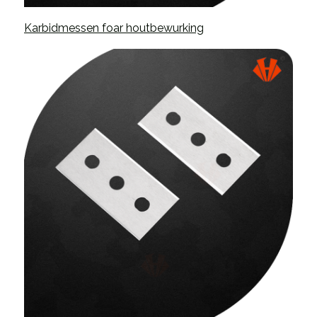
Karbidmessen foar houtbewurking