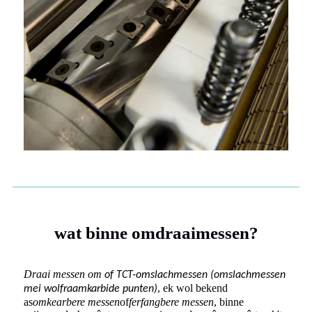
wat binne omdraaimessen?
Draai messen om
of TCT-omslachmessen (omslachmessen
, ek wol bekend
mei wolfraamkarbide punten)
as
omkearbere messen
of
ferfangbere messen
, binne