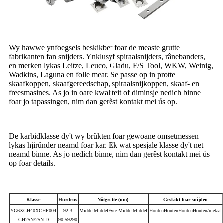
Wy hawwe ynfoegsels beskikber foar de measte grutte
fabrikanten fan snijders. Ynklusyf spiraalsnijders, rânebanders,
en merken lykas Leitze, Leuco, Gladu, F/S Tool, WKW, Weinig,
Wadkins, Laguna en folle mear. Se passe op in protte
skaafkoppen, skaafgereedschap, spiraalsnijkoppen, skaaf- en
freesmasines. As jo ​​in oare kwaliteit of diminsje nedich binne
foar jo tapassingen, nim dan gerêst kontakt mei ús op.
De karbidklasse dy't wy brûkten foar gewoane omsetmessen
lykas hjirûnder neamd foar kar. Ek wat spesjale klasse dy't net
neamd binne. As jo ​​​​nedich binne, nim dan gerêst kontakt mei ús
op foar details.
Klasse
Hurdens
Nôtgrutte (um)
Geskikt foar snijden
YG6XCH40XCHP004
92.3
MiddelMiddelFyn~MiddelMiddel
HoutenHoutenHoutenHouten/metaal
CH25N/25N-D
90.59290