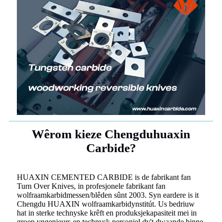
Wêrom kieze Chengduhuaxin
Carbide?
HUAXIN CEMENTED CARBIDE is de fabrikant fan
Turn Over Knives, in profesjonele fabrikant fan
wolfraamkarbidmessen/blêden sûnt 2003. Syn eardere is it
Chengdu HUAXIN wolfraamkarbidynstitút. Us bedriuw
hat in sterke technyske krêft en produksjekapasiteit mei in
groep yngenieurs en technysk personiel dy't dwaande binne