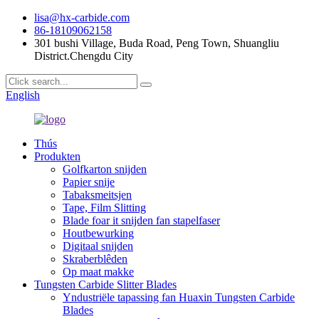
lisa@hx-carbide.com
86-18109062158
301 bushi Village, Buda Road, Peng Town, Shuangliu
District.Chengdu City
English
Thús
Produkten
Golfkarton snijden
Papier snije
Tabaksmeitsjen
Tape, Film Slitting
Blade foar it snijden fan stapelfaser
Houtbewurking
Digitaal snijden
Skraberblêden
Op maat makke
Tungsten Carbide Slitter Blades
Yndustriële tapassing fan Huaxin Tungsten Carbide
Blades