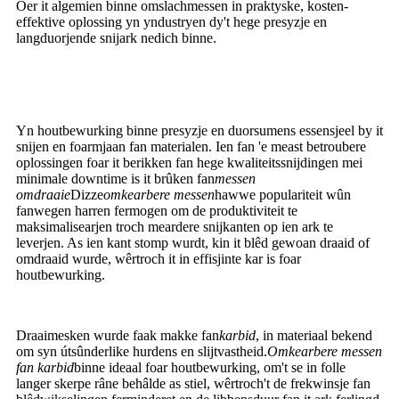
Oer it algemien binne omslachmessen in praktyske, kosten-
effektive oplossing yn yndustryen dy't hege presyzje en
langduorjende snijark nedich binne.
Yn houtbewurking binne presyzje en duorsumens essensjeel by it
snijen en foarmjaan fan materialen. Ien fan 'e meast betroubere
oplossingen foar it berikken fan hege kwaliteitssnijdingen mei
minimale downtime is it brûken fan
messen
omdraaie
Dizze
omkearbere messen
hawwe populariteit wûn
fanwegen harren fermogen om de produktiviteit te
maksimalisearjen troch meardere snijkanten op ien ark te
leverjen. As ien kant stomp wurdt, kin it blêd gewoan draaid of
omdraaid wurde, wêrtroch it in effisjinte kar is foar
houtbewurking.
Draaimesken wurde faak makke fan
karbid
, in materiaal bekend
om syn útsûnderlike hurdens en slijtvastheid.
Omkearbere messen
fan karbid
binne ideaal foar houtbewurking, om't se in folle
langer skerpe râne behâlde as stiel, wêrtroch't de frekwinsje fan