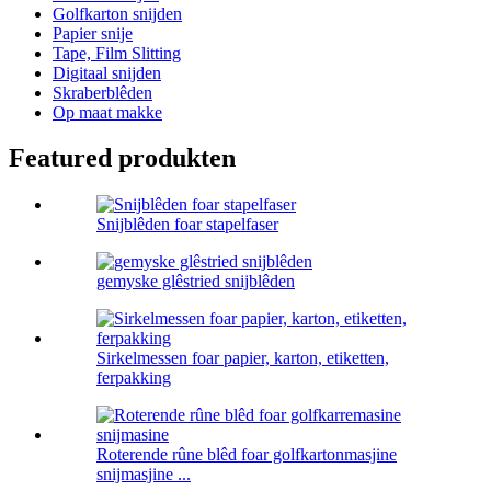
Golfkarton snijden
Papier snije
Tape, Film Slitting
Digitaal snijden
Skraberblêden
Op maat makke
Featured produkten
Snijblêden foar stapelfaser
gemyske glêstried snijblêden
Sirkelmessen foar papier, karton, etiketten,
ferpakking
Roterende rûne blêd foar golfkartonmasjine
snijmasjine ...