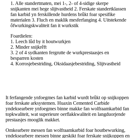
1. Alle standertmaten, mei 1-, 2- of 4-sidige skerpe
snijkanten mei hege slijtvastheid 2. Ferskate standertklassen
fan karbid yn ferskillende hurdens brûkt foar spesifike
materialen 3. Fluch en maklik mesferfanging 4. Uitstekende
ôfwurkingskwaliteit fan it wurkstik
Foardielen:
1. Leech lûd by it houtwurkjen
2. Minder snijkrêft
3. 2 of 4 sydkanten fergrutte de wurkprestaasjes en
besparren kosten
4. Korrosjebestriding, Oksidaasjebestriding, Slijtvastheid
It ferfangende ynfoegmes fan karbid wurdt brûkt op snijkoppen
foar ferskate arksystemen. Huaxin Cemented Carbide
yndeksearbere ynfoegmes binne makke fan wolfraamkarbid fan
topkwaliteit, wat superieure oerflakkwaliteit en langduorjende
prestaasjes mooglik makket.
Omkearbere messen fan wolfraamkarbid foar houtbewurking,
yndeksearbere messen binne geskikt foar ferskate snijkoppen en