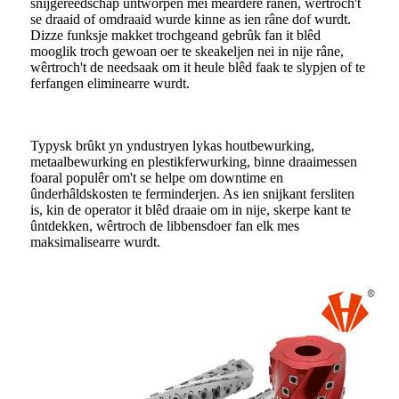
snijgereedschap ûntworpen mei meardere rânen, wêrtroch't
se draaid of omdraaid wurde kinne as ien râne dof wurdt.
Dizze funksje makket trochgeand gebrûk fan it blêd
mooglik troch gewoan oer te skeakeljen nei in nije râne,
wêrtroch't de needsaak om it heule blêd faak te slypjen of te
ferfangen eliminearre wurdt.
Typysk brûkt yn yndustryen lykas houtbewurking,
metaalbewurking en plestikferwurking, binne draaimessen
foaral populêr om't se helpe om downtime en
ûnderhâldskosten te ferminderjen. As ien snijkant fersliten
is, kin de operator it blêd draaie om in nije, skerpe kant te
ûntdekken, wêrtroch de libbensdoer fan elk mes
maksimalisearre wurdt.