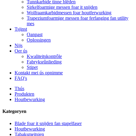
Tunnkarbide tinne blêden
Sirkelfoarmige messen foar it snijden
Wolfraamkarbidmessen foar houtferwurking
Trapeziumfoarmige messen foar ferfanging fan utility
mes
Tsjinst
Oanpast
Oplossingen
Nijs
Oer ús
Kwaliteitskontrôle
Fabryksrûnlieding
Stipet
Kontakt mei ús opnimme
FAQ's
Thús
Produkten
Houtbewurking
Kategoryen
Blade foar it snijden fan stapelfaser
Houtbewurking
Tabaksmeitsjen