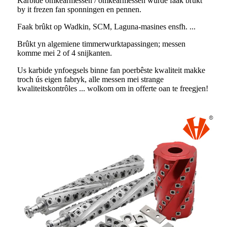
Karbide omkearmessen / omkearmessen wurde faak brûkt
by it frezen fan sponningen en pennen.
Faak brûkt op Wadkin, SCM, Laguna-masines ensfh. ...
Brûkt yn algemiene timmerwurktapassingen; messen
komme mei 2 of 4 snijkanten.
Us karbide ynfoegsels binne fan poerbêste kwaliteit makke
troch ús eigen fabryk, alle messen mei strange
kwaliteitskontrôles ... wolkom om in offerte oan te freegjen!