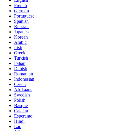
English
French
German
Portuguese
Spanish
Russian
Japanese
Korean
Arabic
Irish
Greek
Turkish
Italian
Danish
Romanian
Indonesian
Czech
Afrikaans
Swedish
Polish
Basque
Catalan
Esperanto
Hindi
Lao