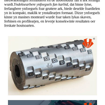
blêdwikselingen ferminderet en de libbensduur fan it ark ferlingd
wurdt.
Yndeksearbere ynfoegsels fan karbid
, dat binne lytse,
ferfangbere ynfoegsels foar gruttere ark, biede deselde foardielen
yn in kompakt, maklik te ynstallearjen formaat. Dizze ynfoegsels
kinne yn masines monteard wurde foar taken lykas skaven,
ferbinen en profilearjen, en leverje konsekwinte resultaten oer
ferskate houtsoarten.