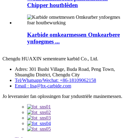
Chipper houtblêden
Karbide omkearmessen Omkearbere
ynfoegmes ...
Chengdu HUAXIN sementearre karbid Co., Ltd.
Adres: 301 Bushi Village, Buda Road, Peng Town,
Shuangliu District, Chengdu City
Tel/Whatsapp/Wechat: +86-18109062158
Email : lisa@hx-carbide.com
Jo leveransier fan oplossingen foar yndustriële masinemessen.