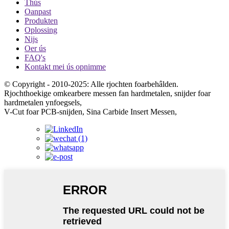
Thús
Oanpast
Produkten
Oplossing
Nijs
Oer ús
FAQ's
Kontakt mei ús opnimme
© Copyright - 2010-2025: Alle rjochten foarbehâlden.
Rjochthoekige omkearbere messen fan hardmetalen, snijder foar
hardmetalen ynfoegsels,
V-Cut foar PCB-snijden, Sina Carbide Insert Messen,