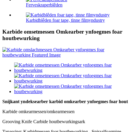
Ferveskraperblêden
Karbidblêden foar tape, tinne filmyndustry
Karbide omsetmessen Omkearber ynfoegmes foar
houtbewurking
Snijkant yndeksearber karbid omkearber ynfoegmes foar hout
Karbide omkearmessen/omkearmessen
Grooving Knife Carbide houtbewurkingsark
Tapassing: Karbidmessen foar houtbewurking - Spiraalfoarmige