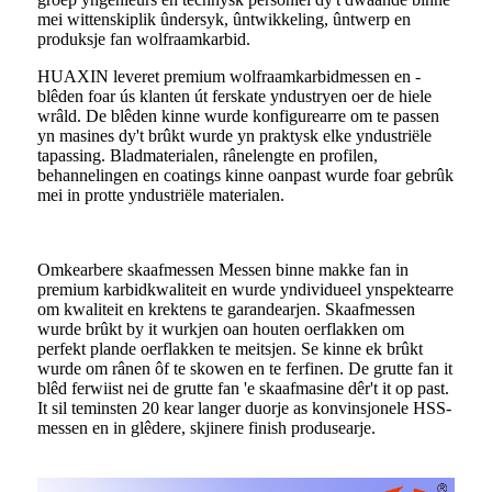
mei wittenskiplik ûndersyk, ûntwikkeling, ûntwerp en
produksje fan wolfraamkarbid.
HUAXIN leveret premium wolfraamkarbidmessen en -
blêden foar ús klanten út ferskate yndustryen oer de hiele
wrâld. De blêden kinne wurde konfigurearre om te passen
yn masines dy't brûkt wurde yn praktysk elke yndustriële
tapassing. Bladmaterialen, rânelengte en profilen,
behannelingen en coatings kinne oanpast wurde foar gebrûk
mei in protte yndustriële materialen.
Omkearbere skaafmessen Messen binne makke fan in
premium karbidkwaliteit en wurde yndividueel ynspektearre
om kwaliteit en krektens te garandearjen. Skaafmessen
wurde brûkt by it wurkjen oan houten oerflakken om
perfekt plande oerflakken te meitsjen. Se kinne ek brûkt
wurde om rânen ôf te skowen en te ferfinen. De grutte fan it
blêd ferwiist nei de grutte fan 'e skaafmasine dêr't it op past.
It sil teminsten 20 kear langer duorje as konvinsjonele HSS-
messen en in glêdere, skjinere finish produsearje.