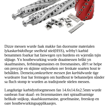
Dizze messen wurde faak makke fan duorsume materialen
lykas
karbid
of
hege snelheid stiel
(HSS), wêrby't karbid
benammen foarkar hat fanwegen syn hurdens en wjerstân tsjin
slijtage. Yn houtbewurking wurde draaimessen brûkt yn
skaafmasines, ferbiningsmasines en freesmasines, dêr't se helpe
om presyzje en skjinne snijwurken oer ferskate soarten hout te
behâlden. Derneist,
omkearbere messen fan karbid
wurde tige
wurdearre foar har fermogen om hurdhout te behanneljen sûnder
sa fluch stomp te wurden as tradisjonele stielen messen.
Langdurige karbidynfoegmessen fan 14.6x14.6x2.5mm wurde
oanbean foar skaaf- en frezenmasines mei spiraalfoarmige
helikale snijkop, skaafskuurmasine, groefmasine, freeskop en
oare houtbewurkingsapplikaasjes.