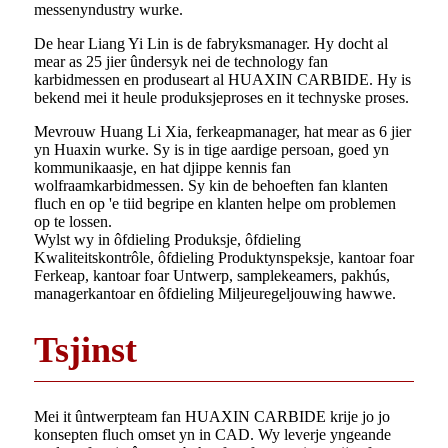
messenyndustry wurke.
De hear Liang Yi Lin is de fabryksmanager. Hy docht al
mear as 25 jier ûndersyk nei de technology fan
karbidmessen en produseart al HUAXIN CARBIDE. Hy is
bekend mei it heule produksjeproses en it technyske proses.
Mevrouw Huang Li Xia, ferkeapmanager, hat mear as 6 jier
yn Huaxin wurke. Sy is in tige aardige persoan, goed yn
kommunikaasje, en hat djippe kennis fan
wolfraamkarbidmessen. Sy kin de behoeften fan klanten
fluch en op 'e tiid begripe en klanten helpe om problemen
op te lossen.
Wylst wy in ôfdieling Produksje, ôfdieling
Kwaliteitskontrôle, ôfdieling Produktynspeksje, kantoar foar
Ferkeap, kantoar foar Untwerp, samplekeamers, pakhús,
managerkantoar en ôfdieling Miljeuregeljouwing hawwe.
Tsjinst
Mei it ûntwerpteam fan HUAXIN CARBIDE krije jo jo
konsepten fluch omset yn in CAD. Wy leverje yngeande