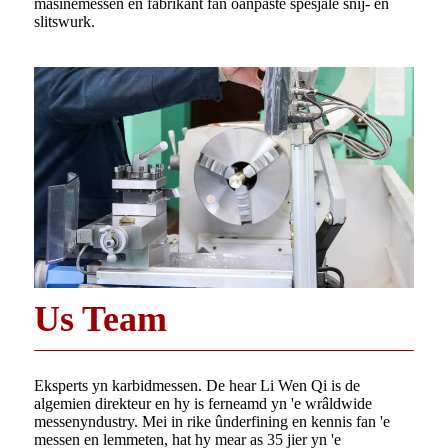
masinemessen en fabrikant fan oanpaste spesjale snij- en
slitswurk.
Us Team
Eksperts yn karbidmessen. De hear Li Wen Qi is de
algemien direkteur en hy is ferneamd yn 'e wrâldwide
messenyndustry. Mei in rike ûnderfining en kennis fan 'e
messen en lemmeten, hat hy mear as 35 jier yn 'e