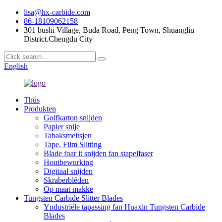
lisa@hx-carbide.com
86-18109062158
301 bushi Village, Buda Road, Peng Town, Shuangliu
District.Chengdu City
English
Thús
Produkten
Golfkarton snijden
Papier snije
Tabaksmeitsjen
Tape, Film Slitting
Blade foar it snijden fan stapelfaser
Houtbewurking
Digitaal snijden
Skraberblêden
Op maat makke
Tungsten Carbide Slitter Blades
Yndustriële tapassing fan Huaxin Tungsten Carbide
Blades