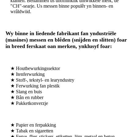
klanten. Benammen ús ûnôfhinklik ûntwikkele merk, de
"CH"-searje. Us messen binne populêr yn binnen- en
wrâldwiid.
Wy binne in liedende fabrikant fan yndustriële
(masines) messen en blêden (snijden en slitten) foar
in breed ferskaat oan merken, ynklusyf foar:
★ Houtbewurkingssektor
★ Itenferwurking
★ Stoff-, tekstyl- en learyndustry
★ Ferwurking fan plestik
★ Slang en buis
★ Bân en rubber
★ Pakketkonverzje
★ Papier en ferpakking
★ Tabak en sigaretten
★ Ferve, flier, stickers, etiketten, lijm, metaal en beton