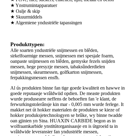
★ Ynstrumintapparatuer
★ Oalje & skip
★ Skuurmiddels
★ Algemiene yndustriële tapassingen
Produkttypen:
Alle soarten yndustriële snijmessen en blêden,
sirkelfoarmige messen, snijmessen mei spesjale foarm,
oanpaste snijmessen en blêden, gemyske fezels snijden
messen, hege presyzje messen, tabaksûnderdielen
snijmessen, skearmessen, golfkarton snijmessen,
ferpakkingsmessen ensfh.
Al ús produkten binne fan tige goede kwaliteit en hawwe in
goede reputaasje wrâldwiid opdien. De measte produkten
wurde produsearre neffens de behoeften fan 'e klant, de
ferwurkingstolerânsje kin mar - 0,005 mm wurde ferlege. It
makket net út hokker materialen de produkten se kieze of
hokker produksjetechnologyen se brûke, wy binne twadde
oan gjinien yn Sina. HUAXIN CARBIDE begon as in
wolfraamkarbide ynstitútorganisaasje en is útgroeid ta in
wrâldwide leveransier fan yndustriële messen,