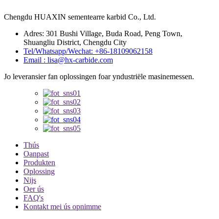
Chengdu HUAXIN sementearre karbid Co., Ltd.
Adres: 301 Bushi Village, Buda Road, Peng Town,
Shuangliu District, Chengdu City
Tel/Whatsapp/Wechat: +86-18109062158
Email : lisa@hx-carbide.com
Jo leveransier fan oplossingen foar yndustriële masinemessen.
Thús
Oanpast
Produkten
Oplossing
Nijs
Oer ús
FAQ's
Kontakt mei ús opnimme