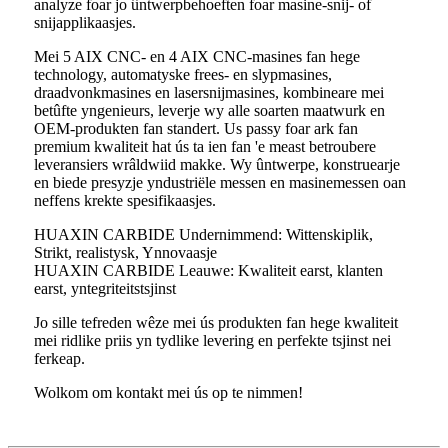
analyze foar jo ûntwerpbehoeften foar masine-snij- of
snijapplikaasjes.
Mei 5 AIX CNC- en 4 AIX CNC-masines fan hege
technology, automatyske frees- en slypmasines,
draadvonkmasines en lasersnijmasines, kombineare mei
betûfte yngenieurs, leverje wy alle soarten maatwurk en
OEM-produkten fan standert. Us passy foar ark fan
premium kwaliteit hat ús ta ien fan 'e meast betroubere
leveransiers wrâldwiid makke. Wy ûntwerpe, konstruearje
en biede presyzje yndustriële messen en masinemessen oan
neffens krekte spesifikaasjes.
HUAXIN CARBIDE Undernimmend: Wittenskiplik,
Strikt, realistysk, Ynnovaasje
HUAXIN CARBIDE Leauwe: Kwaliteit earst, klanten
earst, yntegriteitstsjinst
Jo sille tefreden wêze mei ús produkten fan hege kwaliteit
mei ridlike priis yn tydlike levering en perfekte tsjinst nei
ferkeap.
Wolkom om kontakt mei ús op te nimmen!