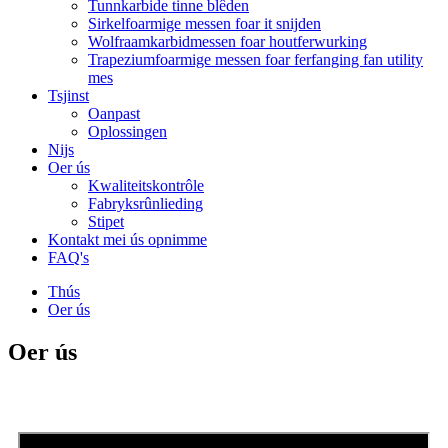
Tunnkarbide tinne blêden
Sirkelfoarmige messen foar it snijden
Wolfraamkarbidmessen foar houtferwurking
Trapeziumfoarmige messen foar ferfanging fan utility
mes
Tsjinst
Oanpast
Oplossingen
Nijs
Oer ús
Kwaliteitskontrôle
Fabryksrûnlieding
Stipet
Kontakt mei ús opnimme
FAQ's
Thús
Oer ús
Oer ús